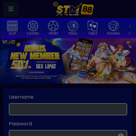
SLOT
CASINO
SPORT
TOGEL
TABLE
FISHING
COCK
Username
Password