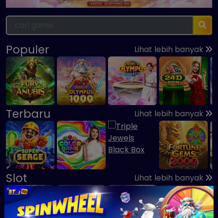
Populer
Lihat lebih banyak
Terbaru
Lihat lebih banyak
Slot
Lihat lebih banyak