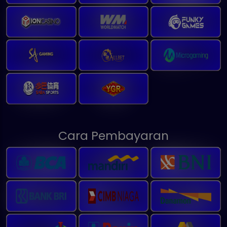
Cara Pembayaran